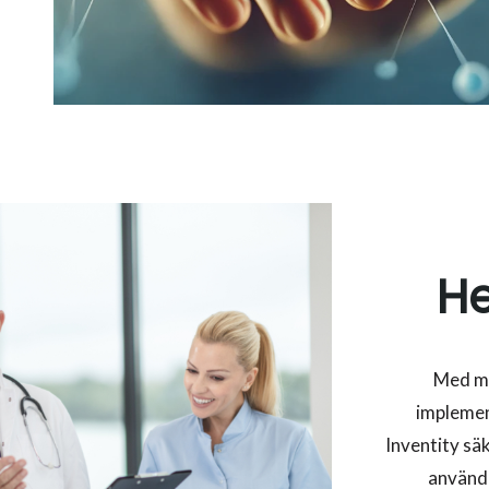
He
Med me
implemen
Inventity sä
använda